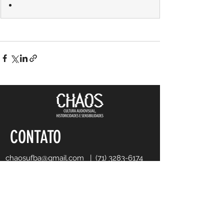
CONTATO
chaosufba@gmail.com
|
(71) 3283-6174
ENDEREÇO
Faculdade de Comunicação/ R. Barão
de Jeremoabo, s/n - Ondina, Salvador -
BA,
40301-11